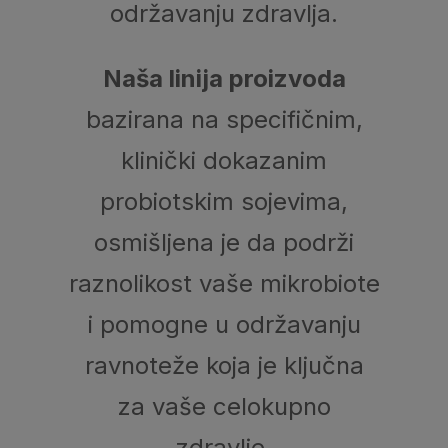
održavanju zdravlja.
Naša linija proizvoda
bazirana na specifičnim,
klinički dokazanim
probiotskim sojevima,
osmišljena je da podrži
raznolikost vaše mikrobiote
i pomogne u održavanju
ravnoteže koja je ključna
za vaše celokupno
zdravlje.