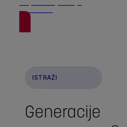
Doprinosi jačanju
imuniteta
ISTRAŽI
Generacije