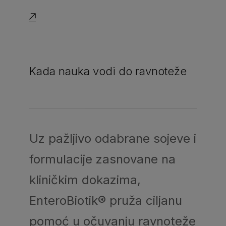
Kada nauka vodi do ravnoteže
Uz pažljivo odabrane sojeve i
formulacije zasnovane na
kliničkim dokazima,
EnteroBiotik® pruža ciljanu
pomoć u očuvanju ravnoteže