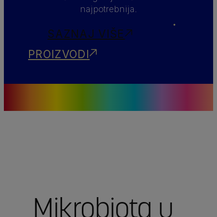
najpotrebnija.
SAZNAJ VIŠE
PROIZVODI
Mikrobiota u