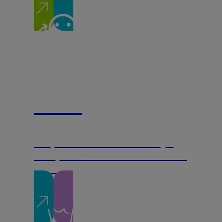
Mood
Doprinosi ublažavanju
simptoma anksioznosti i
stresa