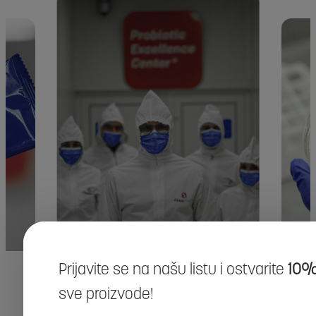
Prijavite se na našu listu i ostvarite
10%
sve proizvode!