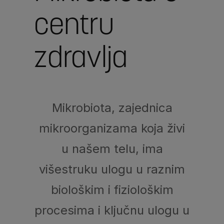
centru
zdravlja
Mikrobiota, zajednica
mikroorganizama koja živi
u našem telu, ima
višestruku ulogu u raznim
biološkim i fiziološkim
procesima i ključnu ulogu u