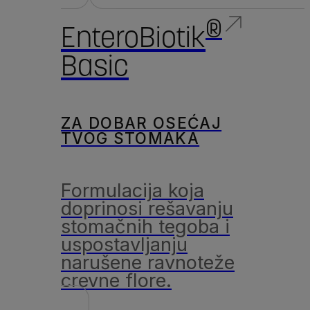
®
EnteroBiotik
Basic
ZA DOBAR OSEĆAJ
TVOG STOMAKA
Formulacija koja
doprinosi rešavanju
stomačnih tegoba i
uspostavljanju
narušene ravnoteže
crevne flore.