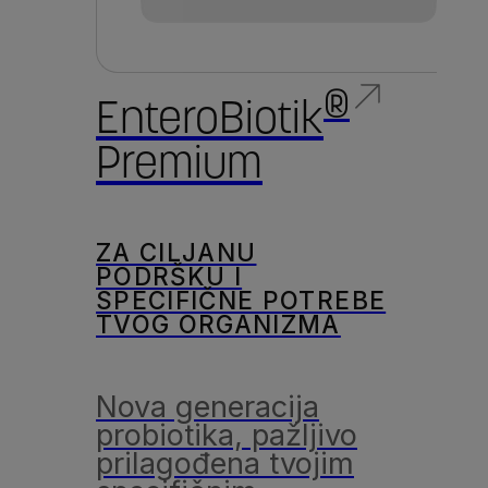
®
EnteroBiotik
Premium
ZA CILJANU
PODRŠKU I
SPECIFIČNE POTREBE
TVOG ORGANIZMA
Nova generacija
probiotika, pažljivo
prilagođena tvojim