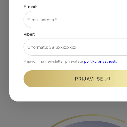
E-mail:
ENTEROBIOTIK®
Viber:
PROBIOTICI
Prijavom na newsletter prihvatate
politiku privatnosti.
Šta kaže
PRIJAVI SE
nauka?