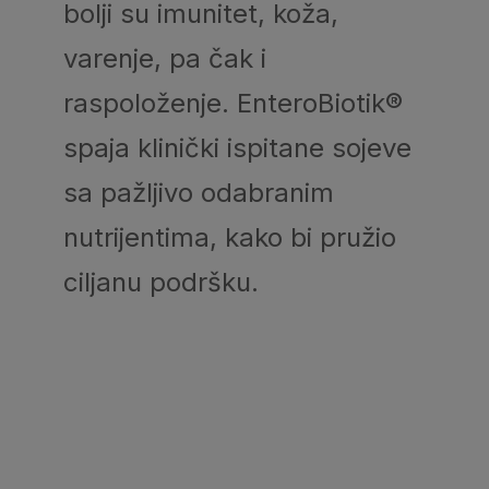
bolji su imunitet, koža,
varenje, pa čak i
raspoloženje. EnteroBiotik®
spaja klinički ispitane sojeve
sa pažljivo odabranim
nutrijentima, kako bi pružio
ciljanu podršku.