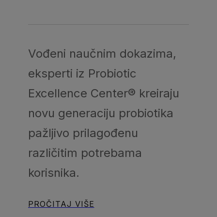
Vođeni naučnim dokazima,
eksperti iz Probiotic
Excellence Center® kreiraju
novu generaciju probiotika
pažljivo prilagođenu
različitim potrebama
korisnika.
PROČITAJ VIŠE