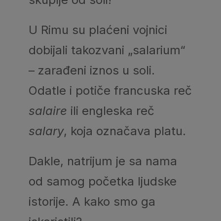
U Rimu su plaćeni vojnici
dobijali takozvani „salarium“
– zarađeni iznos u soli.
Odatle i potiče francuska reč
salaire
ili engleska reč
salary
, koja označava platu.
Dakle, natrijum je sa nama
od samog početka ljudske
istorije. A kako smo ga