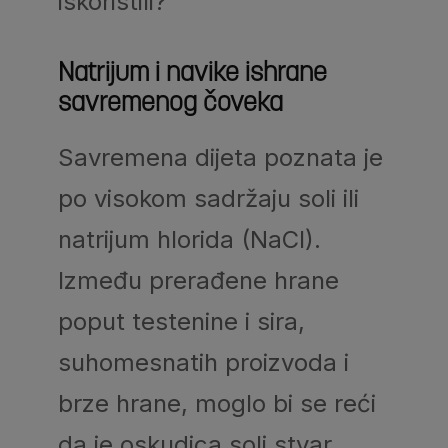
iskoristili?
Natrijum i navike ishrane
savremenog čoveka
Savremena dijeta poznata je
po visokom sadržaju soli ili
natrijum hlorida (NaCl).
Između prerađene hrane
poput testenine i sira,
suhomesnatih proizvoda i
brze hrane, moglo bi se reći
da je oskudica soli stvar