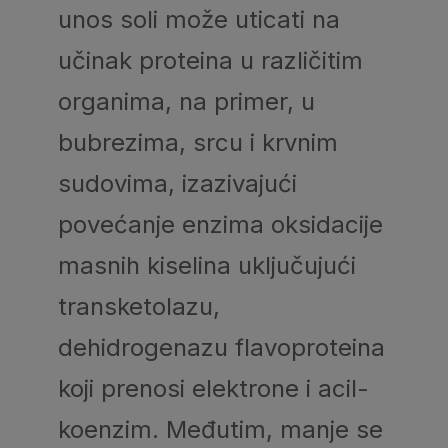
unos soli može uticati na
učinak proteina u različitim
organima, na primer, u
bubrezima, srcu i krvnim
sudovima, izazivajući
povećanje enzima oksidacije
masnih kiselina uključujući
transketolazu,
dehidrogenazu flavoproteina
koji prenosi elektrone i acil-
koenzim. Međutim, manje se