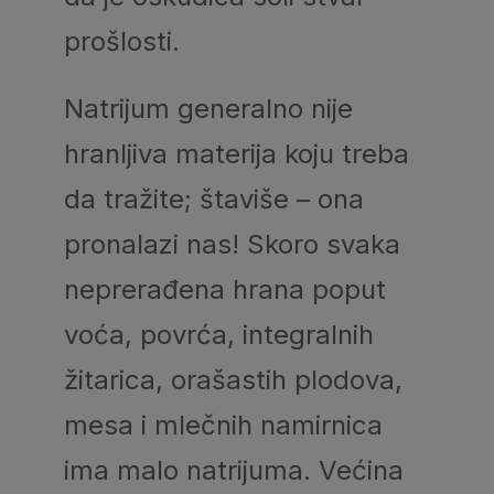
prošlosti.
Natrijum generalno nije
hranljiva materija koju treba
da tražite; štaviše – ona
pronalazi nas! Skoro svaka
neprerađena hrana poput
voća, povrća, integralnih
žitarica, orašastih plodova,
mesa i mlečnih namirnica
ima malo natrijuma. Većina