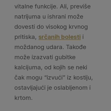
vitalne funkcije. Ali, previše
natrijuma u ​​ishrani može
dovesti do visokog krvnog
pritiska,
srčanih bolesti
i
moždanog udara. Takođe
može izazvati gubitke
kalcijuma, od kojih se neki
čak mogu “izvući” iz kostiju,
ostavljajući je oslabljenom i
krtom.