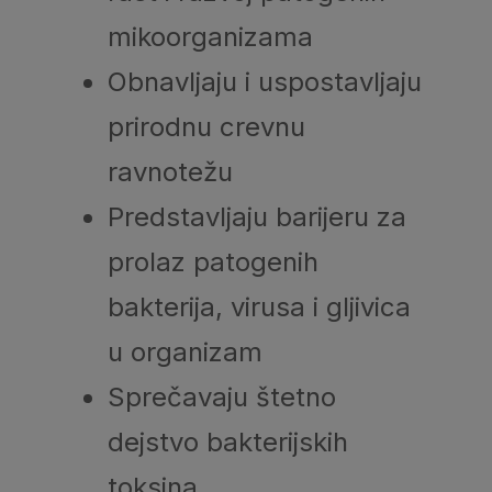
mikoorganizama
Obnavljaju i uspostavljaju
prirodnu crevnu
ravnotežu
Predstavljaju barijeru za
prolaz patogenih
bakterija, virusa i gljivica
u organizam
Sprečavaju štetno
dejstvo bakterijskih
toksina