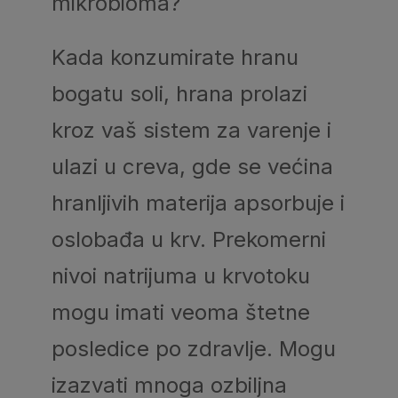
mikrobioma?
Kada konzumirate hranu
bogatu soli, hrana prolazi
kroz vaš sistem za varenje i
ulazi u creva, gde se većina
hranljivih materija apsorbuje i
oslobađa u krv. Prekomerni
nivoi natrijuma u ​​krvotoku
mogu imati veoma štetne
posledice po zdravlje. Mogu
izazvati mnoga ozbiljna