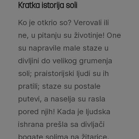
Kratka istorija soli
Ko je otkrio so? Verovali ili
ne, u pitanju su životinje! One
su napravile male staze u
divljini do velikog grumenja
soli; praistorijski ljudi su ih
pratili; staze su postale
putevi, a naselja su rasla
pored njih! Kada je ljudska
ishrana prešla sa divljači
bogate solima na žitarice,