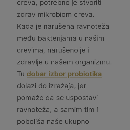
creva, potrebno je stvoriti
zdrav mikrobiom creva.
Kada je narušena ravnoteža
među bakterijama u našim
crevima, narušeno je i
zdravlje u našem organizmu.
Tu
dobar izbor probiotika
dolazi do izražaja, jer
pomaže da se uspostavi
ravnoteža, a samim tim i
poboljša naše ukupno