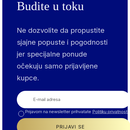
Budite u toku
crevima.…
Ne dozvolite da propustite
sjajne popuste i pogodnosti
jer specijalne ponude
očekuju samo prijavljene
kupce.
Email
Prijavom na newsletter prihvatate
Politiku privatnosti
.
PRIJAVI SE