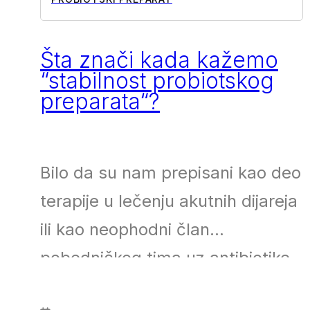
Šta znači kada kažemo
“stabilnost probiotskog
preparata“?
Bilo da su nam prepisani kao deo
terapije u lečenju akutnih dijareja
ili kao neophodni član
pobedničkog tima uz antibiotike,
bilo da su deo stalne postave
PROČITAJ VIŠE