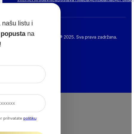
privatnosti
 našu listu i
popusta
na
Copyright © EnteroBiotik® 2025. Sva prava zadržana.
!
r prihvatate
politiku