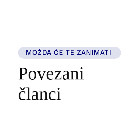
MOŽDA ĆE TE ZANIMATI
Povezani
članci