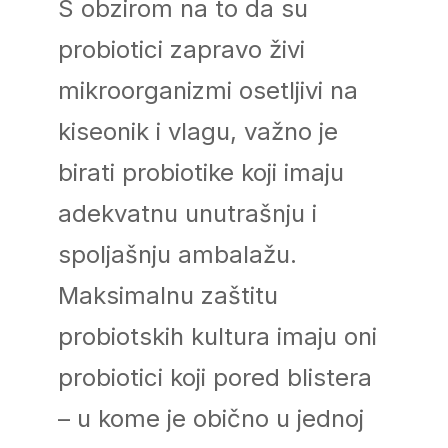
S obzirom na to da su
probiotici zapravo živi
mikroorganizmi osetljivi na
kiseonik i vlagu, važno je
birati probiotike koji imaju
adekvatnu unutrašnju i
spoljašnju ambalažu.
Maksimalnu zaštitu
probiotskih kultura imaju oni
probiotici koji pored blistera
– u kome je obično u jednoj