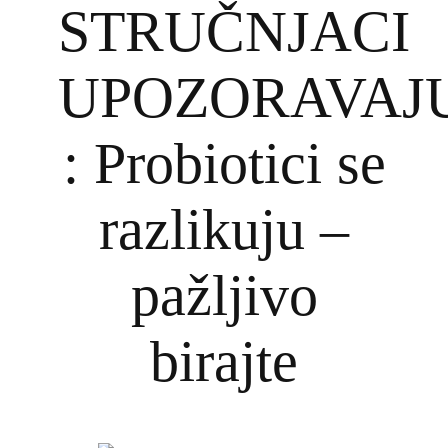
STRUČNJACI
UPOZORAVAJ
: Probiotici se
razlikuju –
pažljivo
birajte