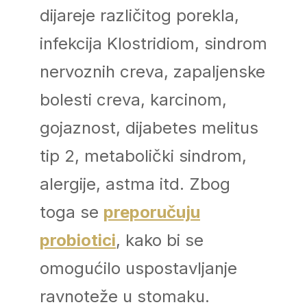
dijareje različitog porekla,
infekcija Klostridiom, sindrom
nervoznih creva, zapaljenske
bolesti creva, karcinom,
gojaznost, dijabetes melitus
tip 2, metabolički sindrom,
alergije, astma itd. Zbog
toga se
preporučuju
probiotici
, kako bi se
omogućilo uspostavljanje
ravnoteže u stomaku.