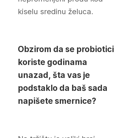
kiselu sredinu želuca.
Obzirom da se probiotici
koriste godinama
unazad, šta vas je
podstaklo da baš sada
napišete smernice?