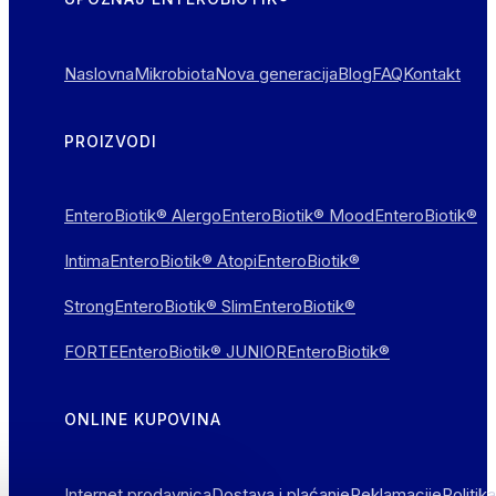
Naslovna
Mikrobiota
Nova generacija
Blog
FAQ
Kontakt
PROIZVODI
EnteroBiotik® Alergo
EnteroBiotik® Mood
EnteroBiotik®
Intima
EnteroBiotik® Atopi
EnteroBiotik®
Strong
EnteroBiotik® Slim
EnteroBiotik®
FORTE
EnteroBiotik® JUNIOR
EnteroBiotik®
ONLINE KUPOVINA
Internet prodavnica
Dostava i plaćanje
Reklamacije
Politika