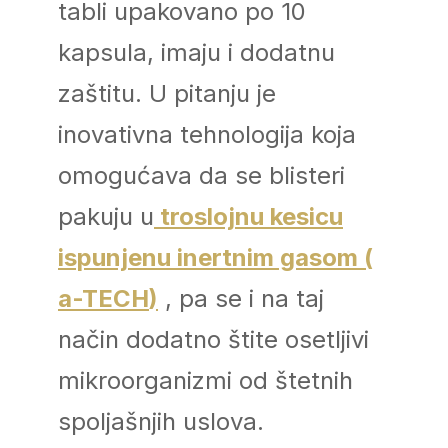
tabli upakovano po 10
kapsula, imaju i dodatnu
zaštitu. U pitanju je
inovativna tehnologija koja
omogućava da se blisteri
pakuju u
troslojnu kesicu
ispunjenu inertnim gasom (
a-TECH
)
, pa se i na taj
način dodatno štite osetljivi
mikroorganizmi od štetnih
spoljašnjih uslova.