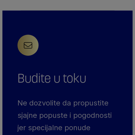
Budite u toku
Ne dozvolite da propustite
sjajne popuste i pogodnosti
jer specijalne ponude