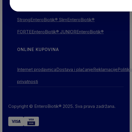
Intima
EnteroBiotik® Atopi
EnteroBiotik®
Strong
EnteroBiotik® Slim
EnteroBiotik®
FORTE
EnteroBiotik® JUNIOR
EnteroBiotik®
ONLINE KUPOVINA
Internet prodavnica
Dostava i plaćanje
Reklamacije
Politika
privatnosti
Copyright © EnteroBiotik® 2025. Sva prava zadržana.