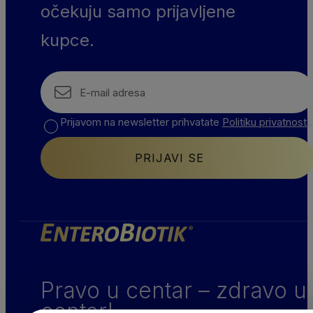
očekuju samo prijavljene
kupce.
Email
Prijavom na newsletter prihvatate
Politiku privatnosti
.
PRIJAVI SE
Pravo u centar – zdravo u
centar!