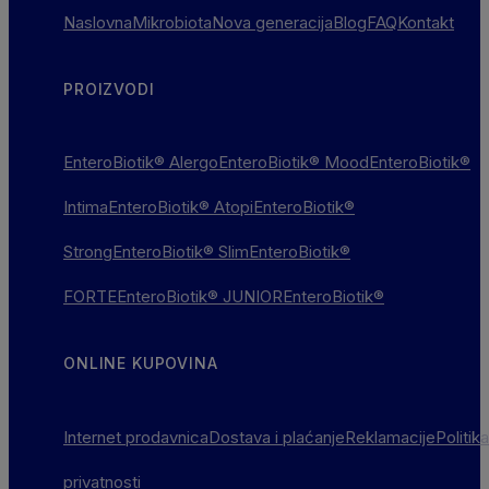
Naslovna
Mikrobiota
Nova generacija
Blog
FAQ
Kontakt
PROIZVODI
EnteroBiotik® Alergo
EnteroBiotik® Mood
EnteroBiotik®
Intima
EnteroBiotik® Atopi
EnteroBiotik®
Strong
EnteroBiotik® Slim
EnteroBiotik®
FORTE
EnteroBiotik® JUNIOR
EnteroBiotik®
ONLINE KUPOVINA
Internet prodavnica
Dostava i plaćanje
Reklamacije
Politika
privatnosti