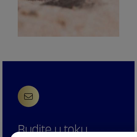
samo sebi postavili to
pitanje? Ili googlali na
internetu, u želji da najbrže
pomognete sami…
07/07/2021
DIJAREJA
PUTNICKA DIJAREJA
Budite u toku