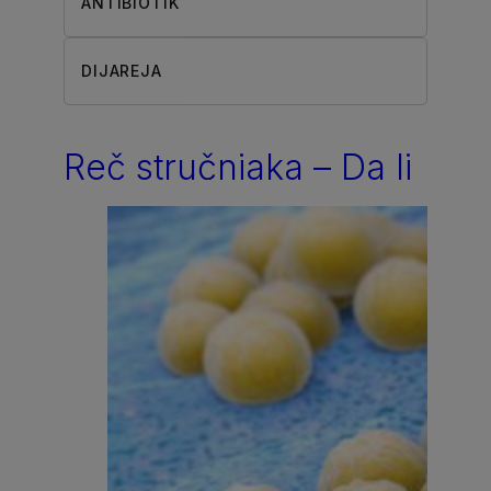
ANTIBIOTIK
DIJAREJA
Reč stručnjaka – Da li
je dovoljan samo
antibiotik?
Već smo upoznati sa
činjenicom da je zdravlje
naših creva izuzetno važno i
nešto što ne smemo